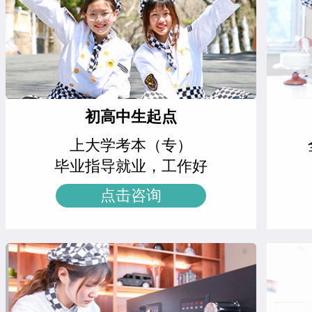
西点全能班
17人
江正羽
西点综合班
精品西点班
12人
王士林
菁英西点专业
西餐强化班
15人
胡绍华
周末西点班
高端法式甜品班
23人
初高中生起点
左智超
米其林星厨班
上大学考本（专）
西点综合班
24人
黄慧玲
米其林星厨班
毕业指导就业，工作好
西点烘焙班
27人
王雷
西点裱花专业
点击咨询
西点裱花班
18人
李京修
中西式面点专业(升学)
精品咖啡创就业班
9人
张丽敏
经典西点专业
爆款饮品创就业班
15人
赵晴晴
时尚西点专业