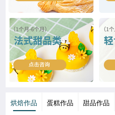
徐敬轩
西点烘焙班
齐宇宁
西餐工艺专业
夏宏达
米其林星厨班
谢佳琳
米其林星厨班
董柯妍
时尚西点专业
刘欣茹
时尚西点专业
王婷宣
中西式面点专业(升学)
张茹欢
烘焙甜点全科班
烘焙作品
蛋糕作品
甜品作品