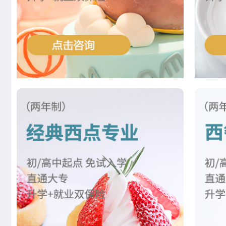
江正羽
西点综合班
王士林
菁英西点专业
胡绍华
周末西点班
左智超
米其林星厨班
黄慧玲
米其林星厨班
王雷
西点裱花专业
李京修
中西式面点专业(升学)
张丽敏
经典西点专业
赵晴晴
时尚西点专业