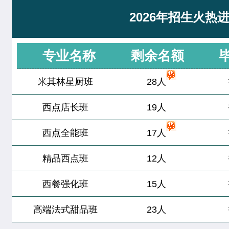
经典西点专业
22人
技能
徐敬轩
西点烘焙班
2026年招生火热
烘焙甜点全科班
32人
齐宇宁
西餐工艺专业
专业名称
剩余名额
米其林星厨班
28人
夏宏达
米其林星厨班
西点店长班
19人
谢佳琳
米其林星厨班
西点全能班
17人
董柯妍
时尚西点专业
精品西点班
12人
刘欣茹
时尚西点专业
西餐强化班
15人
王婷宣
中西式面点专业(升学)
高端法式甜品班
23人
张茹欢
烘焙甜点全科班
西点综合班
24人
杜树豪
西餐主厨专业