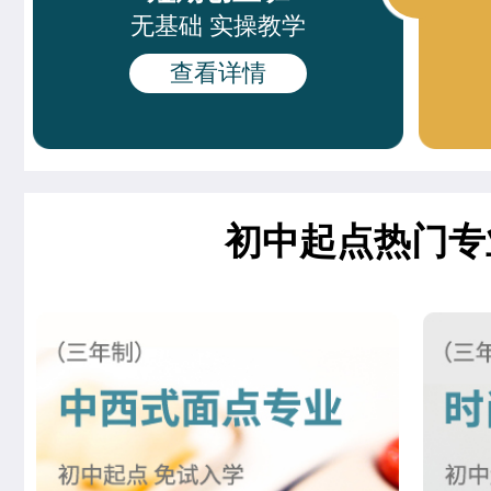
时尚咖啡兴趣班
21人
无基础 实操教学
徐敬轩
西点烘焙班
查看详情
周末西点班
23人
齐宇宁
西餐工艺专业
网红单品定制班
16人
夏宏达
米其林星厨班
谢佳琳
米其林星厨班
初中起点热门专
董柯妍
时尚西点专业
刘欣茹
时尚西点专业
王婷宣
中西式面点专业(升学)
张茹欢
烘焙甜点全科班
杜树豪
西餐主厨专业