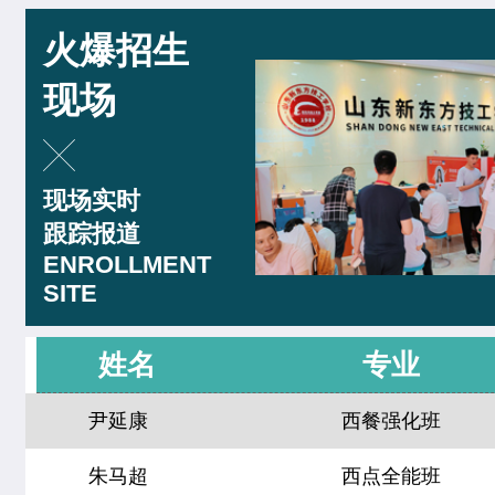
西点烘焙班
27人
李玉树
西餐工艺专业
火爆招生
西点裱花班
18人
刘震涛
菁英西点专业
现场
精品咖啡创就业班
9人
王佳宁
菁英西点专业
爆款饮品创就业班
15人
现场实时
韩佳怡
西餐工艺专业
跟踪报道
特色轻食简餐班
11人
赵晴晴
中西式面点专业(升学)
ENROLLMENT
时尚咖啡兴趣班
21人
SITE
曹乐森
烘焙甜点全科班
周末西点班
23人
姓名
专业
尹延康
西餐强化班
网红单品定制班
16人
朱马超
西点全能班
中西式面点专业(升学)
24人
技能
李亚楠
西点店长班