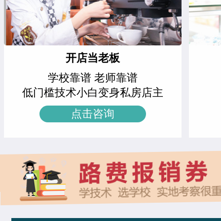
特色轻食简餐班
11人
王邦旺
西餐主厨专业
时尚咖啡兴趣班
21人
刘雯雯
西点店长班
周末西点班
23人
开店当老板
赵倩娅
菁英西点专业
学校靠谱 老师靠谱
网红单品定制班
16人
支艳慧
时尚西点专业
低门槛技术小白变身私房店主
中西式面点专业(升学)
24人
技能
杨智超
时尚西点专业
点击咨询
时尚西点专业
18人
技能
柯美惠
米其林星厨班
菁英西点专业
21人
技能
安爽
西餐工艺专业
西餐工艺专业
22人
技能
李金金
经典西点专业
西餐主厨专业
22人
技能
冉祥宇
中西式面点专业(升学)