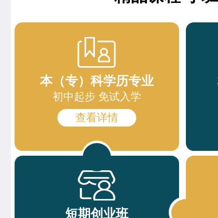
精品西点班
12人
王邦旺
西餐主厨专业
西餐强化班
15人
刘雯雯
西点店长班
高端法式甜品班
23人
赵倩娅
菁英西点专业
本（专）科学历专业
西点综合班
24人
支艳慧
时尚西点专业
初中起步 免试入学
西点烘焙班
27人
杨智超
时尚西点专业
查看详情
西点裱花班
18人
柯美惠
米其林星厨班
精品咖啡创就业班
9人
安爽
西餐工艺专业
爆款饮品创就业班
15人
李金金
经典西点专业
特色轻食简餐班
11人
短期创业班
冉祥宇
中西式面点专业(升学)