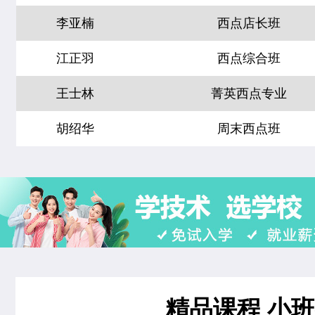
时尚西点专业
18人
技能
江正羽
西点综合班
菁英西点专业
21人
技能
王士林
菁英西点专业
西餐工艺专业
22人
技能
胡绍华
周末西点班
西餐主厨专业
22人
技能
左智超
米其林星厨班
经典西点专业
22人
技能
黄慧玲
米其林星厨班
烘焙甜点全科班
32人
王雷
西点裱花专业
米其林星厨班
28人
李京修
中西式面点专业(升学)
西点店长班
19人
张丽敏
经典西点专业
西点全能班
17人
精品课程 小
赵晴晴
时尚西点专业