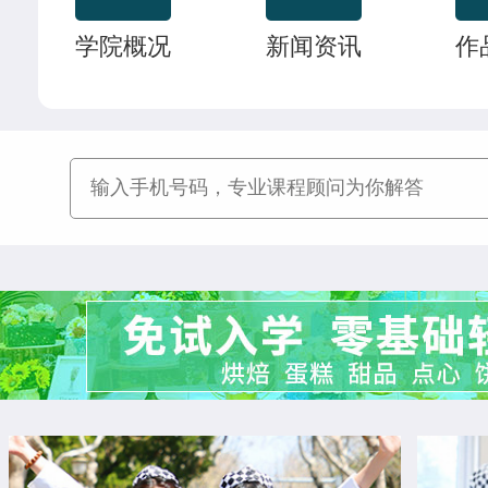
中西式面点专业(升学)
24人
技能
李玉树
西餐工艺专业
学院概况
新闻资讯
作
时尚西点专业
18人
技能
刘震涛
菁英西点专业
菁英西点专业
21人
技能
王佳宁
菁英西点专业
西餐工艺专业
22人
技能
韩佳怡
西餐工艺专业
西餐主厨专业
22人
技能
赵晴晴
中西式面点专业(升学)
经典西点专业
22人
技能
曹乐森
烘焙甜点全科班
烘焙甜点全科班
32人
尹延康
西餐强化班
米其林星厨班
28人
朱马超
西点全能班
西点店长班
19人
李亚楠
西点店长班