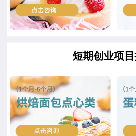
王邦旺
西餐主厨专业
刘雯雯
西点店长班
赵倩娅
菁英西点专业
短期创业项目
支艳慧
时尚西点专业
杨智超
时尚西点专业
柯美惠
米其林星厨班
安爽
西餐工艺专业
李金金
经典西点专业
冉祥宇
中西式面点专业(升学)