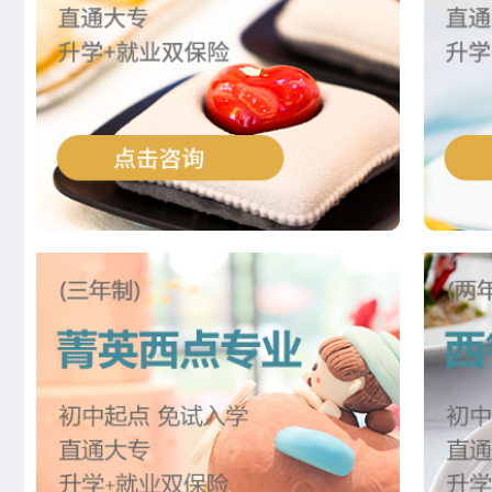
李玉树
西餐工艺专业
刘震涛
菁英西点专业
王佳宁
菁英西点专业
韩佳怡
西餐工艺专业
赵晴晴
中西式面点专业(升学)
曹乐森
烘焙甜点全科班
尹延康
西餐强化班
朱马超
西点全能班
李亚楠
西点店长班