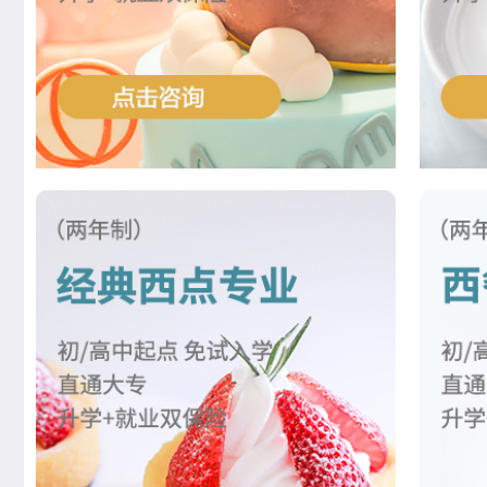
王士林
菁英西点专业
胡绍华
周末西点班
左智超
米其林星厨班
黄慧玲
米其林星厨班
王雷
西点裱花专业
李京修
中西式面点专业(升学)
张丽敏
经典西点专业
赵晴晴
时尚西点专业