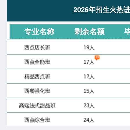
烘焙甜点全科班
32人
2026年招生火热
齐宇宁
西餐工艺专业
米其林星厨班
28人
夏宏达
米其林星厨班
专业名称
剩余名额
西点店长班
19人
谢佳琳
米其林星厨班
西点全能班
17人
董柯妍
时尚西点专业
精品西点班
12人
刘欣茹
时尚西点专业
西餐强化班
15人
王婷宣
中西式面点专业(升学)
高端法式甜品班
23人
张茹欢
烘焙甜点全科班
西点综合班
24人
杜树豪
西餐主厨专业
西点烘焙班
27人
李玉树
西餐工艺专业