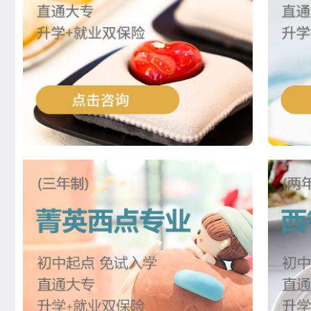
刘震涛
菁英西点专业
王佳宁
菁英西点专业
韩佳怡
西餐工艺专业
赵晴晴
中西式面点专业(升学)
曹乐森
烘焙甜点全科班
尹延康
西餐强化班
朱马超
西点全能班
李亚楠
西点店长班
江正羽
西点综合班