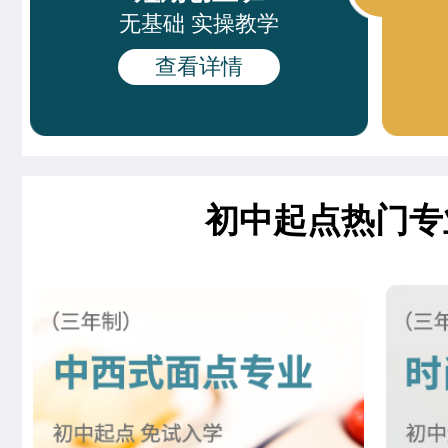
无基础 实操教学
周末西点班
23人
齐宇宁
西餐工艺专业
查看详情
网红单品定制班
16人
夏宏达
米其林星厨班
谢佳琳
米其林星厨班
董柯妍
时尚西点专业
初中起点热门专
刘欣茹
时尚西点专业
王婷宣
中西式面点专业(升学)
张茹欢
烘焙甜点全科班
杜树豪
西餐主厨专业
李玉树
西餐工艺专业