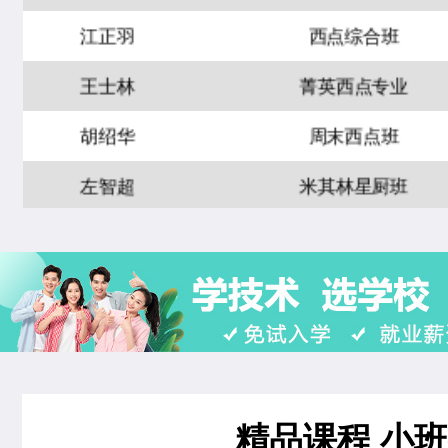
菁英西点专业
21人
技能
王士林
菁英西点专业
西餐工艺专业
22人
技能
胡绍华
周末西点班
西餐主厨专业
22人
技能
左智超
米其林星厨班
经典西点专业
22人
技能
黄慧玲
米其林星厨班
烘焙甜点全科班
32人
王雷
西点裱花专业
米其林星厨班
28人
李京修
中西式面点专业(升学)
西点店长班
19人
张丽敏
经典西点专业
西点全能班
17人
赵晴晴
时尚西点专业
精品西点班
12人
精品课程 小
王邦旺
西餐主厨专业