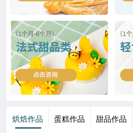
徐敬轩
西点烘焙班
齐宇宁
西餐工艺专业
夏宏达
米其林星厨班
谢佳琳
米其林星厨班
董柯妍
时尚西点专业
刘欣茹
时尚西点专业
王婷宣
中西式面点专业(升学)
张茹欢
烘焙甜点全科班
烘焙作品
蛋糕作品
甜品作品