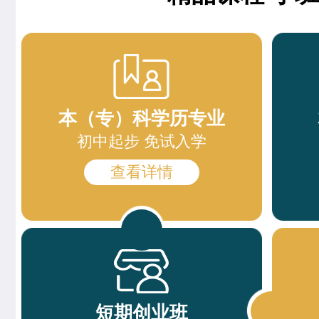
西餐强化班
15人
刘雯雯
西点店长班
高端法式甜品班
23人
赵倩娅
菁英西点专业
西点综合班
24人
支艳慧
时尚西点专业
本（专）科学历专业
西点烘焙班
27人
杨智超
时尚西点专业
初中起步 免试入学
西点裱花班
18人
查看详情
柯美惠
米其林星厨班
精品咖啡创就业班
9人
安爽
西餐工艺专业
爆款饮品创就业班
15人
李金金
经典西点专业
特色轻食简餐班
11人
冉祥宇
中西式面点专业(升学)
时尚咖啡兴趣班
21人
短期创业班
徐敬轩
西点烘焙班