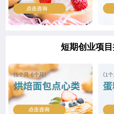
王邦旺
西餐主厨专业
刘雯雯
西点店长班
赵倩娅
菁英西点专业
支艳慧
时尚西点专业
短期创业项目
杨智超
时尚西点专业
柯美惠
米其林星厨班
安爽
西餐工艺专业
李金金
经典西点专业
冉祥宇
中西式面点专业(升学)