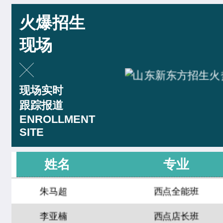
西点裱花班
18人
火爆招生
刘震涛
菁英西点专业
精品咖啡创就业班
9人
现场
王佳宁
菁英西点专业
爆款饮品创就业班
15人
韩佳怡
西餐工艺专业
特色轻食简餐班
11人
现场实时
赵晴晴
中西式面点专业(升学)
跟踪报道
时尚咖啡兴趣班
21人
ENROLLMENT
曹乐森
烘焙甜点全科班
SITE
周末西点班
23人
尹延康
西餐强化班
网红单品定制班
16人
姓名
专业
朱马超
西点全能班
中西式面点专业(升学)
24人
技能
李亚楠
西点店长班
时尚西点专业
18人
技能
江正羽
西点综合班