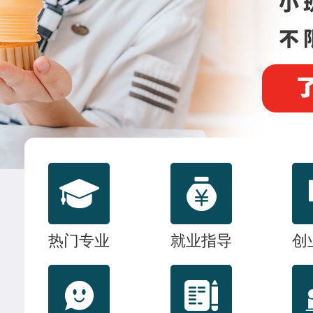
联系我们
热门专业
就业指导
创
杜树豪
西餐主厨专业
中西式面点专业(升学)
24人
技能
李玉树
西餐工艺专业