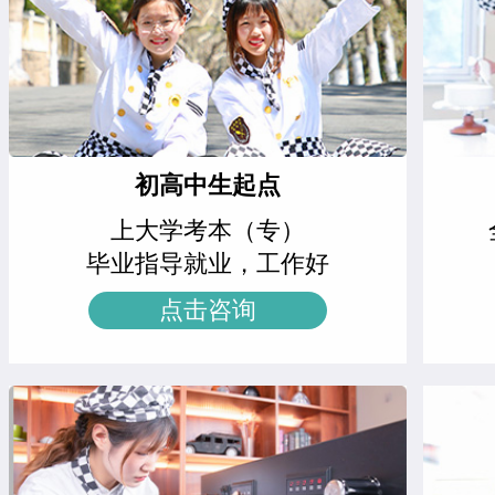
精品西点班
12人
王士林
菁英西点专业
西餐强化班
15人
胡绍华
周末西点班
高端法式甜品班
23人
左智超
米其林星厨班
西点综合班
24人
初高中生起点
黄慧玲
米其林星厨班
上大学考本（专）
西点烘焙班
27人
王雷
西点裱花专业
毕业指导就业，工作好
西点裱花班
18人
点击咨询
李京修
中西式面点专业(升学)
精品咖啡创就业班
9人
张丽敏
经典西点专业
爆款饮品创就业班
15人
赵晴晴
时尚西点专业
特色轻食简餐班
11人
王邦旺
西餐主厨专业