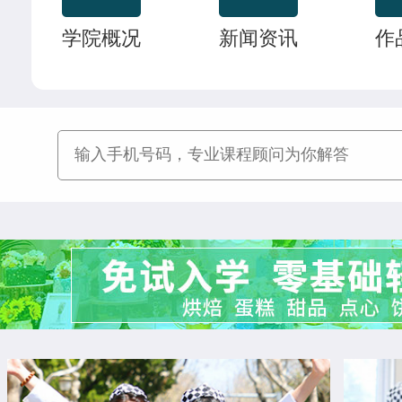
时尚西点专业
18人
技能
刘震涛
菁英西点专业
学院概况
新闻资讯
作
菁英西点专业
21人
技能
王佳宁
菁英西点专业
西餐工艺专业
22人
技能
韩佳怡
西餐工艺专业
西餐主厨专业
22人
技能
赵晴晴
中西式面点专业(升学)
经典西点专业
22人
技能
曹乐森
烘焙甜点全科班
烘焙甜点全科班
32人
尹延康
西餐强化班
米其林星厨班
28人
朱马超
西点全能班
西点店长班
19人
李亚楠
西点店长班
西点全能班
17人
江正羽
西点综合班