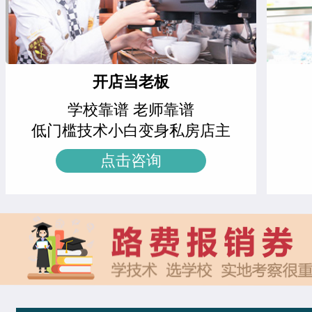
时尚咖啡兴趣班
21人
刘雯雯
西点店长班
周末西点班
23人
赵倩娅
菁英西点专业
开店当老板
网红单品定制班
16人
支艳慧
时尚西点专业
学校靠谱 老师靠谱
中西式面点专业(升学)
24人
技能
杨智超
时尚西点专业
低门槛技术小白变身私房店主
时尚西点专业
18人
技能
点击咨询
柯美惠
米其林星厨班
菁英西点专业
21人
技能
安爽
西餐工艺专业
西餐工艺专业
22人
技能
李金金
经典西点专业
西餐主厨专业
22人
技能
冉祥宇
中西式面点专业(升学)
经典西点专业
22人
技能
徐敬轩
西点烘焙班