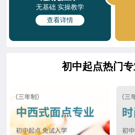
时尚咖啡兴趣班
21人
无基础 实操教学
徐敬轩
西点烘焙班
查看详情
周末西点班
23人
齐宇宁
西餐工艺专业
网红单品定制班
16人
夏宏达
米其林星厨班
谢佳琳
米其林星厨班
初中起点热门专
董柯妍
时尚西点专业
刘欣茹
时尚西点专业
王婷宣
中西式面点专业(升学)
张茹欢
烘焙甜点全科班
杜树豪
西餐主厨专业