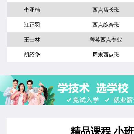
时尚西点专业
18人
技能
江正羽
西点综合班
菁英西点专业
21人
技能
王士林
菁英西点专业
西餐工艺专业
22人
技能
胡绍华
周末西点班
西餐主厨专业
22人
技能
左智超
米其林星厨班
经典西点专业
22人
技能
黄慧玲
米其林星厨班
烘焙甜点全科班
32人
王雷
西点裱花专业
米其林星厨班
28人
李京修
中西式面点专业(升学)
西点店长班
19人
张丽敏
经典西点专业
西点全能班
17人
精品课程 小
赵晴晴
时尚西点专业