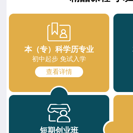
精品西点班
12人
王邦旺
西餐主厨专业
西餐强化班
15人
刘雯雯
西点店长班
高端法式甜品班
23人
赵倩娅
菁英西点专业
本（专）科学历专业
西点综合班
24人
支艳慧
时尚西点专业
初中起步 免试入学
西点烘焙班
27人
杨智超
时尚西点专业
查看详情
西点裱花班
18人
柯美惠
米其林星厨班
精品咖啡创就业班
9人
安爽
西餐工艺专业
爆款饮品创就业班
15人
李金金
经典西点专业
特色轻食简餐班
11人
短期创业班
冉祥宇
中西式面点专业(升学)