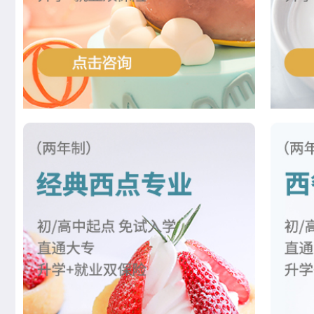
江正羽
西点综合班
王士林
菁英西点专业
胡绍华
周末西点班
左智超
米其林星厨班
黄慧玲
米其林星厨班
王雷
西点裱花专业
李京修
中西式面点专业(升学)
张丽敏
经典西点专业
赵晴晴
时尚西点专业