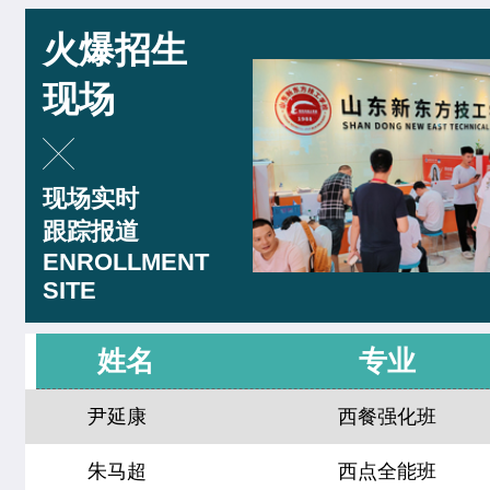
西点烘焙班
27人
李玉树
西餐工艺专业
火爆招生
西点裱花班
18人
刘震涛
菁英西点专业
现场
精品咖啡创就业班
9人
王佳宁
菁英西点专业
爆款饮品创就业班
15人
现场实时
韩佳怡
西餐工艺专业
跟踪报道
特色轻食简餐班
11人
赵晴晴
中西式面点专业(升学)
ENROLLMENT
时尚咖啡兴趣班
21人
SITE
曹乐森
烘焙甜点全科班
周末西点班
23人
姓名
专业
尹延康
西餐强化班
网红单品定制班
16人
朱马超
西点全能班
中西式面点专业(升学)
24人
技能
李亚楠
西点店长班