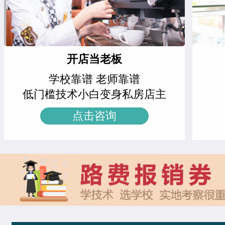
特色轻食简餐班
11人
王邦旺
西餐主厨专业
时尚咖啡兴趣班
21人
刘雯雯
西点店长班
周末西点班
23人
开店当老板
赵倩娅
菁英西点专业
学校靠谱 老师靠谱
网红单品定制班
16人
支艳慧
时尚西点专业
低门槛技术小白变身私房店主
中西式面点专业(升学)
24人
技能
杨智超
时尚西点专业
点击咨询
时尚西点专业
18人
技能
柯美惠
米其林星厨班
菁英西点专业
21人
技能
安爽
西餐工艺专业
西餐工艺专业
22人
技能
李金金
经典西点专业
西餐主厨专业
22人
技能
冉祥宇
中西式面点专业(升学)