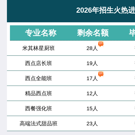
经典西点专业
22人
技能
徐敬轩
西点烘焙班
2026年招生火热
烘焙甜点全科班
32人
齐宇宁
西餐工艺专业
专业名称
剩余名额
米其林星厨班
28人
夏宏达
米其林星厨班
西点店长班
19人
谢佳琳
米其林星厨班
西点全能班
17人
董柯妍
时尚西点专业
精品西点班
12人
刘欣茹
时尚西点专业
西餐强化班
15人
王婷宣
中西式面点专业(升学)
高端法式甜品班
23人
张茹欢
烘焙甜点全科班
西点综合班
24人
杜树豪
西餐主厨专业