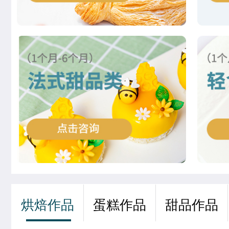
徐敬轩
西点烘焙班
齐宇宁
西餐工艺专业
夏宏达
米其林星厨班
谢佳琳
米其林星厨班
董柯妍
时尚西点专业
刘欣茹
时尚西点专业
王婷宣
中西式面点专业(升学)
张茹欢
烘焙甜点全科班
烘焙作品
蛋糕作品
甜品作品