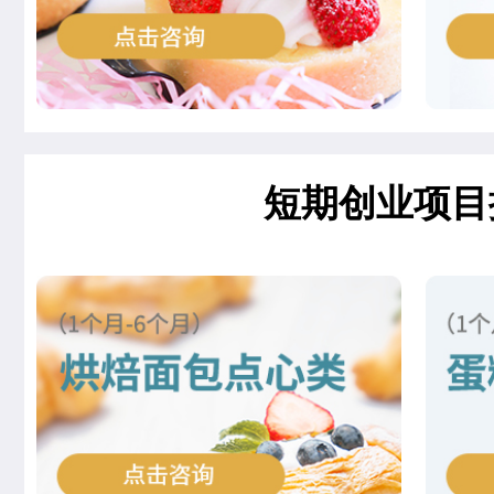
王邦旺
西餐主厨专业
刘雯雯
西点店长班
赵倩娅
菁英西点专业
短期创业项目
支艳慧
时尚西点专业
杨智超
时尚西点专业
柯美惠
米其林星厨班
安爽
西餐工艺专业
李金金
经典西点专业
冉祥宇
中西式面点专业(升学)