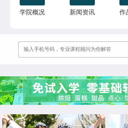
中西式面点专业(升学)
24人
技能
李玉树
西餐工艺专业
学院概况
新闻资讯
作
时尚西点专业
18人
技能
刘震涛
菁英西点专业
菁英西点专业
21人
技能
王佳宁
菁英西点专业
西餐工艺专业
22人
技能
韩佳怡
西餐工艺专业
西餐主厨专业
22人
技能
赵晴晴
中西式面点专业(升学)
经典西点专业
22人
技能
曹乐森
烘焙甜点全科班
烘焙甜点全科班
32人
尹延康
西餐强化班
米其林星厨班
28人
朱马超
西点全能班
西点店长班
19人
李亚楠
西点店长班