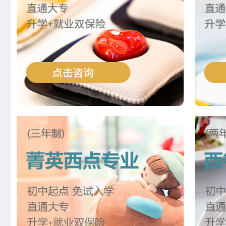
李玉树
西餐工艺专业
刘震涛
菁英西点专业
王佳宁
菁英西点专业
韩佳怡
西餐工艺专业
赵晴晴
中西式面点专业(升学)
曹乐森
烘焙甜点全科班
尹延康
西餐强化班
朱马超
西点全能班
李亚楠
西点店长班