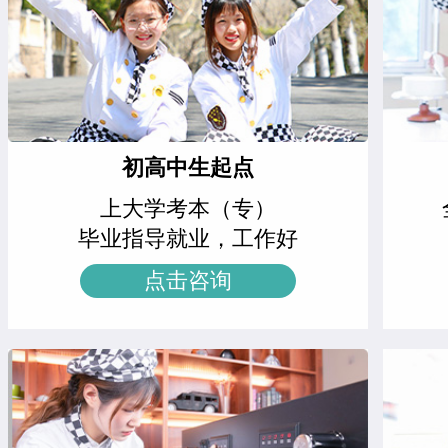
西点全能班
17人
江正羽
西点综合班
精品西点班
12人
王士林
菁英西点专业
西餐强化班
15人
胡绍华
周末西点班
高端法式甜品班
23人
初高中生起点
左智超
米其林星厨班
上大学考本（专）
西点综合班
24人
黄慧玲
米其林星厨班
毕业指导就业，工作好
西点烘焙班
27人
王雷
西点裱花专业
点击咨询
西点裱花班
18人
李京修
中西式面点专业(升学)
精品咖啡创就业班
9人
张丽敏
经典西点专业
爆款饮品创就业班
15人
赵晴晴
时尚西点专业